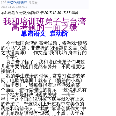
#
12
光荣的铜豌豆
只看他
2012-11-29 13:57:21
本帖最后由 光荣的铜豌豆 于 2015-12-30 15:37 编辑
我和培训班弟子与台湾
高考题的一面之缘
靠谱语文 袁幼阶
今年我国台湾的高考试题，将游戏“愤怒
的小鸟”入题，非选择的阅读题是文言《烛
之武退秦师》，作文是“我可以终身奉行的
一个字”。
真是奇了怪了，我和培优班弟子们与这
几道主要的题目竟然有缘分，不同程度地
接触过。
我的学生课余的时候，常常打点游戏解
闷，电脑的桌面上就有了《愤怒的小鸟》
《猫里奥》，我每每指着这些游戏的某一
个画面，进行哲理性的提示：“这说明总有
一个地方是解决问题的关键，一击三
星！”“这个画面说明掉下底层就没有上来
的希望了。”“这说明上升过程中有美色的
诱惑和暗箭伤人。”我的“靠谱创新作文”中
的主题题材谱就有“游戏”一个点，去年在