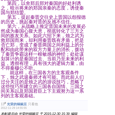
第四，以舍郑后郑对秦国的好处利诱
之，暗示将来的郑国亲秦的态度，诱使秦
国与郑结盟。
第五，提起秦晋交往史上晋国以怨报德
的历史，挑起秦对晋的反感不信任。
第六，从战略上推定晋国未来的发展必
然成为秦国心腹大患，彻底转化了三方之
间的敌友关系。如此六招下来，烛之武为
救郑国而来，却利用秦晋既有矛盾，把是
否亡郑，变成了秦晋两国之间利益上的分
配和由此带来的双方力量上的消长，拨动
了秦晋争霸这样一根敏感的神经；处处谋
划算计的是秦国过去、当前乃至未来的利
益，透彻有理，具有强大的逻辑力量，由
不得秦穆公不听。
就这样，在三国各方的主客观条件
下，烛之武退秦师才有可能。而此前人们
过分关注的是烛之武的游说技巧，忽略了
这些技巧所建立的三国各自国情、三国之
间关系以及郑国君臣上下主观努力这一系
列的主客观基础。
#
13
光荣的铜豌豆
只看他
2012-11-29 14:55:55
本帖最后由 光荣的铜豌豆 于 2015-12-30 15:39 编辑