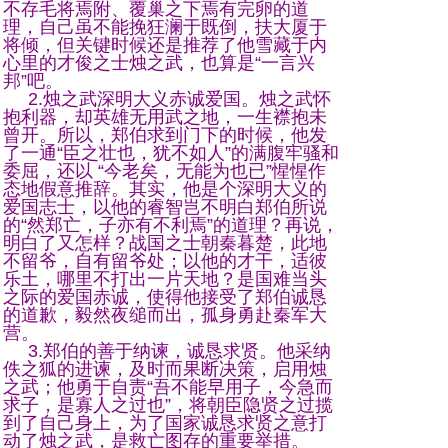
不存毛将焉附、覆巢之下焉有完卵的道
理，自己虽不能挽狂澜于既倒，扶大厦于
将倾，但关键时候还是推荐了他雪藏于内
心里的才俊之士烛之武，也算是“一言兴
邦”吧。
2.烛之武深明大义赤诚爱国。烛之武怀
抱利器，却英雄无用武之地，一生襟抱未
曾开。所以，郑伯求到门下的时候，他发
了一通“臣之壮也，犹不如人”的满腹牢骚和
委屈，还以 “今老矣，无能为也已”惺惺作
态地假意推辞。其实，他是个深明大义的
爱国志士，以他的睿智岂不明白郑伯所说
的“然郑亡，子亦有不利焉”的道理？再说，
明白了又怎样？战国之士朝秦暮楚，此地
不留爷，自有留爷处；以他的才干，适彼
乐土，哪里不打出一片天地？是国难当头
之际的爱国赤诚，使得他接受了郑伯诚恳
的道歉，毅然夜缒而出，孤身勇赴秦军大
营。
3.郑伯的善于纳谏，诚恳求贤。他采纳
佚之狐的进谏，及时而果断决策，启用烛
之武；他勇于自责“吾不能早用子，今急而
求子，是寡人之过也”，将朝臣隐贤之过揽
到了自己身上，为了国家诚恳求贤之意打
动了烛之武，是救亡图存的重要举措。