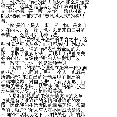
系，“我”受到“你”的影响而从不那么亮丽变
得亮丽。这其实是笔者打造的“靠谱创新作
文”中的“德、善、亲、友”的主题题材谱，
以及“春雨禾苗式”和“春风风人式”的构思
谱。
“你”是谁？是人、事、景、物。是来自
外在的人、景、物，也可以是来自自身的
事情。那么就可以几种写法。
1.写自己曾经处在怎样的困窘之中，这
种困境是可以从各方面很容易地排列出来
的，而自己所谓的“你”表现出全面的关
怀，采取了很多方法，展现出了很善良美
好的心地，最终使“我”的人生得到了改
善，改变了命运。这是歌颂善良。
2.写自己的精神心理处在怎样一种负面
的状态，与此同时，另外一个人，也就是
所谓的“你”以自己的行动展现了相反的一
种精神境界，对自己进行了有形无形、特
意和无意的影响，从而使“我”的精神心理
发生巨大改变。这是歌颂美德。
3.是我们熟悉的歌颂亲情友情的文章，
也就是有了谁谁谁的亲情和谁谁谁的友
情，因此我的生活无限的幸福美好。很简
单的，就是写亲人有人在不同成长阶段、
不同的生活状况之下，呵护关心“我”的几