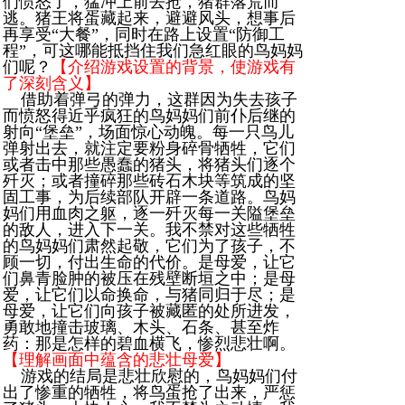
们愤怒了，猛冲上前去抢，猪群落荒而
逃。猪王将蛋藏起来，避避风头，想事后
再享受“大餐”，同时在路上设置“防御工
程”，可这哪能抵挡住我们急红眼的鸟妈妈
们呢？
【介绍游戏设置的背景，使游戏有
了深刻含义】
借助着弹弓的弹力，这群因为失去孩子
而愤怒得近乎疯狂的鸟妈妈们前仆后继的
射向“堡垒”，场面惊心动魄。每一只鸟儿
弹射出去，就注定要粉身碎骨牺牲，它们
或者击中那些愚蠢的猪头，将猪头们逐个
歼灭；或者撞碎那些砖石木块等筑成的坚
固工事，为后续部队开辟一条道路。鸟妈
妈们用血肉之躯，逐一歼灭每一关隘堡垒
的敌人，进入下一关。我不禁对这些牺牲
的鸟妈妈们肃然起敬，它们为了孩子，不
顾一切，付出生命的代价。是母爱，让它
们鼻青脸肿的被压在残壁断垣之中；是母
爱，让它们以命换命，与猪同归于尽；是
母爱，让它们向孩子被藏匿的处所进发，
勇敢地撞击玻璃、木头、石条、甚至炸
药：那是怎样的碧血横飞，惨烈悲壮啊。
【理解画面中蕴含的悲壮母爱】
游戏的结局是悲壮欣慰的，鸟妈妈们付
出了惨重的牺牲，将鸟蛋抢了出来，严惩