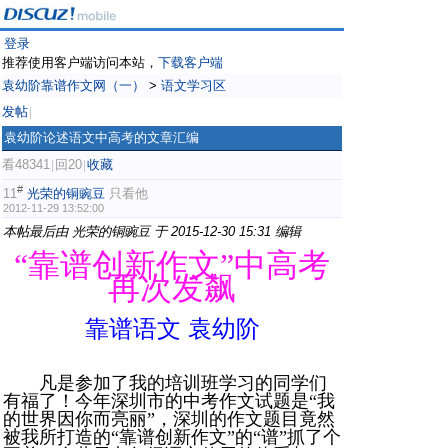
登录
推荐使用客户端访问本站，
下载客户端
袁幼阶靠谱作文网（一）
>
语文学习区
发帖
|
袁幼阶论述语文中高考的文章汇编
看48341
回20
收藏
|
|
#
11
光荣的铜豌豆
只看他
2012-11-29 13:52:00
本帖最后由 光荣的铜豌豆 于 2015-12-30 15:31 编辑
“靠谱创新作文”中高考
再次发飙
靠谱语文 袁幼阶
凡是参加了我的培训班学习的同学们
有福了！今年深圳市的中考作文试题是“我
的世界因你而亮丽”，深圳的作文题目竟然
被我所打造的“靠谱创新作文”的“谱”抓了个