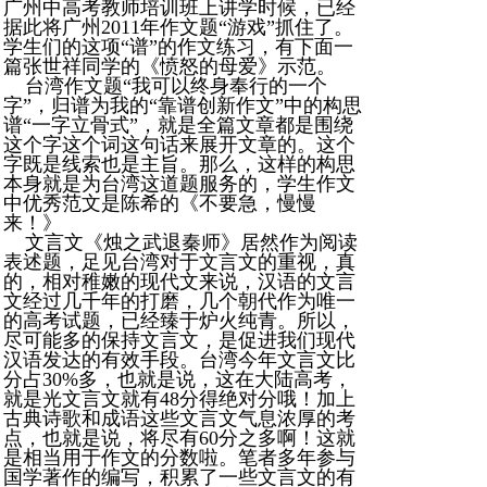
广州中高考教师培训班上讲学时候，已经
据此将广州2011年作文题“游戏”抓住了。
学生们的这项“谱”的作文练习，有下面一
篇张世祥同学的《愤怒的母爱》示范。
台湾作文题“我可以终身奉行的一个
字”，归谱为我的“靠谱创新作文”中的构思
谱“一字立骨式”，就是全篇文章都是围绕
这个字这个词这句话来展开文章的。这个
字既是线索也是主旨。那么，这样的构思
本身就是为台湾这道题服务的，学生作文
中优秀范文是陈希的《不要急，慢慢
来！》
文言文《烛之武退秦师》居然作为阅读
表述题，足见台湾对于文言文的重视，真
的，相对稚嫩的现代文来说，汉语的文言
文经过几千年的打磨，几个朝代作为唯一
的高考试题，已经臻于炉火纯青。所以，
尽可能多的保持文言文，是促进我们现代
汉语发达的有效手段。台湾今年文言文比
分占30%多，也就是说，这在大陆高考，
就是光文言文就有48分得绝对分哦！加上
古典诗歌和成语这些文言文气息浓厚的考
点，也就是说，将尽有60分之多啊！这就
是相当用于作文的分数啦。笔者多年参与
国学著作的编写，积累了一些文言文的有