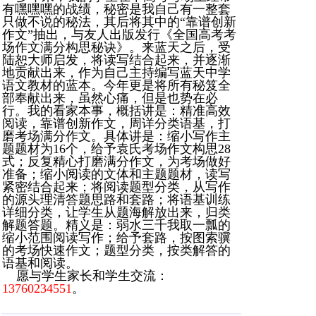
有嘿嘿嘿的战绩，秘密是我自己有一整套
只做不说的秘法，其后将其中的“靠谱创新
作文”抽出，与友人出版发行《全国高考考
场作文满分构思秘诀》。来蓝天之后，受
陆恕大师启发，将读写结合起来，并逐渐
地贡献出来，作为自己主持编写蓝天中学
语文教材的蓝本。今年更是将所有秘笈全
部奉献出来，虽然心痛，但是也势在必
行。我的看家本事，概括讲是：精准高效
阅读，靠谱创新作文，周详分类语基，打
磨考场满分作文。具体讲是：缩小写作主
题题材为16个，给予袁氏考场作文构思28
式；反复精心打磨满分作文，为考场做好
准备；缩小阅读的文体和主题题材，读写
紧密结合起来；将阅读题型分类，从写作
的源头理清答题思路和套路；将语基训练
详细分类，让学生从题海解放出来，归类
解题答题。精义是：弱水三千我取一瓢的
缩小范围阅读写作；给予套路，按图索骥
的考场快速作文；题型分类，按类解答的
语基和阅读。
愿与学生家长和学生交流：
13760234551
。