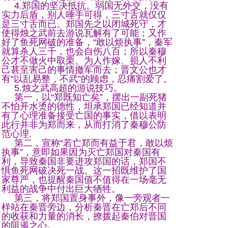
4.郑国的坚决抵抗。弱国无外交，没有
实力后盾，别人唾手可得，三寸舌就仅仅
是三寸舌而已。郑国先之以闭城死守，才
使得烛之武前去游说瓦解有了可能；又作
好了鱼死网破的准备，“敢以烦执事”，秦军
就算杀人三千，也会自伤八百；所以秦穆
公才不做火中取栗、为人作嫁、损人不利
己甚至害己的事情撤军而去；晋文公也才
有“以乱易整，不武”的顾虑，忍痛割爱了。
5.烛之武高超的游说技巧。
第一，以“郑既知亡矣”，摆出一副死猪
不怕开水烫的德性，坦承郑国已经知道并
有了心理准备接受亡国的事实，借以表明
此行并非为郑而来，从而打消了秦穆公防
范心理.
第二，宣称“若亡郑而有益于君，敢以烦
执事”，意即如果因为灭亡郑国对秦国有
利，导致秦国非要进攻郑国的话，郑国不
惧鱼死网破决死一战。这一招既维护了国
家尊严，也提醒秦国值不值得在一场毫无
利益的战争中付出巨大牺牲。
第三，将郑国置身事外，像一旁观者一
样站在秦晋旁边，分析秦晋在亡郑后不同
的收获和力量的消长，撩拨起秦伯对晋国
的阻遏之心。