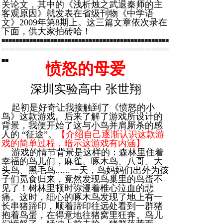
关论文，其中的《浅析烛之武退秦师的主
客观原因》就发表在省级刊物《中学语
文》2009年第8期上。这三篇文章依次录在
下面，供大家拍砖哈！
≡≡≡≡≡≡≡≡≡≡≡≡≡≡≡≡≡≡≡≡≡≡≡≡≡≡≡≡≡≡≡≡≡≡≡≡≡≡≡≡≡≡≡≡≡≡≡≡
≡≡≡≡≡≡≡≡≡≡≡≡≡≡≡≡≡≡≡≡≡≡≡≡≡≡≡≡≡≡≡≡≡≡≡≡≡≡≡≡≡≡≡≡≡≡≡≡
≡≡
愤怒的母爱
深圳实验高中 张世翔
起初是好奇让我接触到了《愤怒的小
鸟》这款游戏。后来了解了游戏所设计的
背景，我便开始了这与小鸟并肩厮杀的感
人的 “征途”。
【介绍自己逐渐认识这款游
戏的简单过程，暗示这游戏有内涵】
游戏的情节背景是这样的：森林里住着
幸福的鸟儿们，麻雀、啄木鸟、八哥、大
头鸟、黑毛鸟......一天，鸟妈妈们出外为孩
子们觅食归来，竟然发现鸟巢里的鸟蛋不
见了！树林里顿时弥漫着椎心泣血的悲
痛。这时，细心的啄木鸟发现了地上有一
长串猪蹄印，顺着蹄印往远处看到一群猪
抱着鸟蛋，在得意地往猪窝里狂奔。鸟儿