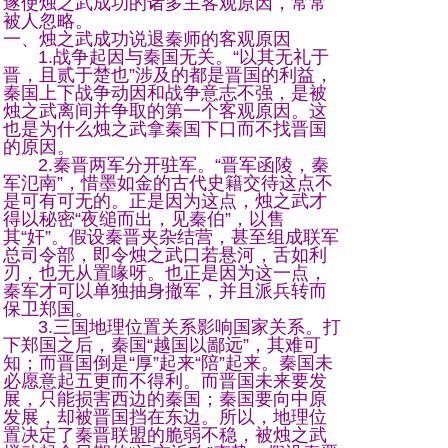
遂使烛之武成功的诸多主客观原因，常常
被人忽略。
一、烛之武成功说退秦师的客观原因
1.战争起因与秦国无关。“以其无礼于
晋，且贰于楚也”涉及的都是晋国的利益，
秦国上下战争动因和战争意志不强，是被
烛之武离间并争取的第一个客观原因。这
也是为什么烛之武拿秦国下口而不找晋国
的原因。
2.秦晋两军分开驻军。“晋军函陵，秦
军氾南”，惜墨如金的古代史籍交待这点不
是可有可无的。正是因为这点，烛之武才
得以秘密“夜缒而出，见秦伯”，以售
其“奸”。假设秦晋夹杂结营，甚至组成联军
总司令部，即令烛之武口若悬河，舌如利
刃，也无从置喙呀。也正是因为这一点，
秦军才可以单独抽身撤军，并且派兵转而
保卫郑国。
3.三国地理位置关系影响国家关系。打
下郑国之后，秦国“越国以鄙远”，其难可
知；而晋国倒是“厚”起来“陪”起来。秦国未
必愿意起五更而不得利。而晋国未来要发
展，只能损害西边的秦国；秦国要向中原
发展，却被晋国挡在东边。所以，地理位
置决定了秦晋联盟的脆弱不稳，被烛之武