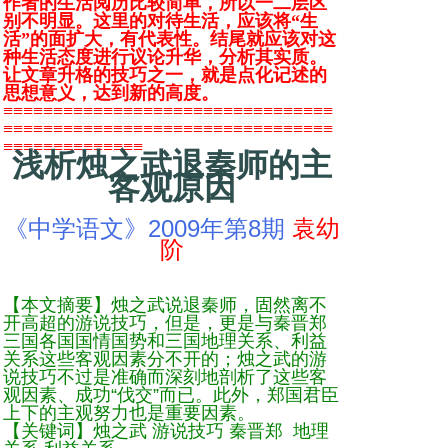
作者的生活阅历比较简单，所以一二层区
别不明显。这里的对待生活，应该将“生
活”的面扩大，有代表性。结尾就应该对这
种生活态度进行议论升华，分析其实质。
让文章升格的技巧之一，就是点化记述的
思想意义，达到新的高度。
≡≡≡≡≡≡≡≡≡≡≡≡≡≡≡≡≡≡≡≡≡≡≡≡≡≡≡≡≡≡≡≡≡
≡≡≡≡≡≡≡≡≡≡≡≡≡≡≡≡≡≡≡≡≡≡≡≡≡≡≡≡≡≡≡≡≡
≡≡≡≡≡≡≡≡≡≡≡≡≡≡
浅析烛之武退秦师的主
客观原因
《中学语文》2009年第8期
袁幼
阶
【本文摘要】烛之武说退秦师，固然离不
开高超的游说技巧，但是，更是与秦晋郑
三国各国国情国势和三国地理关系、利益
关系这些客观因素分不开的；烛之武的游
说技巧不过是准确而深刻地剖析了这些客
观因素、成功“伐交”而已。此外，郑国君臣
上下的主观努力也是重要因素。
【关键词】烛之武 游说技巧 秦晋郑 地理