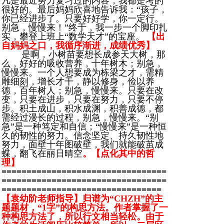
凡是最近努力复习过的内容，我都是考的
很好的。最后妈妈欣喜地告诉我：“孩子，
你已经进步了。只要好好学，你一定行。
别急，慢慢来！”终于，我一步一个脚印扎
实，攀登上班上“数学天才”的宝座。
【出
自妈妈之口，我循序渐进，成绩优秀】
是啊，小树苗要想长成参天大树，那
么，好好的吸收营养，十年树木；别急，
慢慢来。一个人想要成为栋梁之才，需精
雕细刻，增长才干，静以修身，俭以养
德，百年树人；别急，慢慢来。只要在改
变，只要在进步，只要在努力，只要不停
步。积土成山，积水成渊，积善成德，都
需经过漫长的过程，别急，慢慢来。“别
急”是一种笃定和自信；“慢慢来”是一种恒
久的韧性的努力。信念坚定、持久韧性地
努力，面壁十年图破壁，我们就能破茧成
蝶，翻飞在丽日晴空
。【点化其中的哲
理】
≡≡≡≡≡≡≡≡≡≡≡≡≡≡≡≡≡≡≡≡≡≡≡≡≡≡≡≡≡≡≡≡≡
≡≡≡≡≡≡≡≡≡≡≡≡≡≡≡≡≡≡≡≡≡≡≡≡≡≡≡≡≡≡≡≡≡
≡≡≡≡≡≡≡≡≡≡≡≡≡≡≡≡≡≡≡≡≡≡≡≡≡≡≡≡≡≡≡≡
【袁幼阶老师指导】
归谱为“CHZH”的主
题题材，“1字”的构思方法。作者掌握了一
种构思方法了，所以行文相当轻松。由于