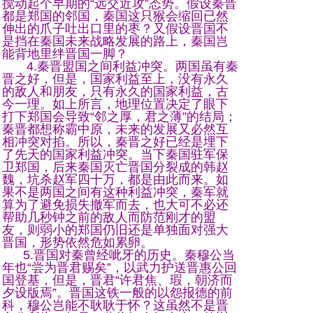
搅动起个早期的“远交近攻”态势。假设秦晋
都是郑国的邻国，秦国这只猴会缩回已然
伸出的爪子吐出口里的枣？又假设晋国不
是挡在秦国未来战略发展的路上，秦国岂
能背地里绊晋国一脚？
4.秦晋盟国之间利益冲突。两国虽有秦
晋之好，但是，国家利益至上，没有永久
的敌人和朋友，只有永久的国家利益，古
今一理。如上所言，地理位置决定了眼下
打下郑国会导致“邻之厚，君之薄”的结局；
秦晋都想称霸中原，未来的发展又必然互
相冲突对掐。所以，秦晋之好已经是埋下
了先天的国家利益冲突。当下秦国驻军保
卫郑国，后来秦国灭亡晋国分裂成的韩赵
魏，坑杀赵军四十万，都是由此而来。如
果不是两国之间有这种利益冲突，秦军就
算为了避免损失撤军而去，也大可不必还
帮助几秒钟之前的敌人而防范刚才的盟
友，则弱小的郑国仍旧还是单独面对强大
晋国，形势依然危如累卵。
5.晋国对秦曾经呲牙的历史。秦穆公当
年也“尝为晋君赐矣”，以武力护送晋惠公回
国登基，但是，晋君“许君焦、瑕，朝济而
夕设版焉”。晋国这铁一般的以怨报德的前
科，穆公岂能不耿耿于怀？这虽然不是晋