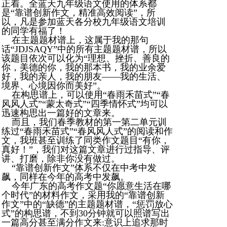
正着。全蓝天九年级语文使用的体系都
是“靠谱创新作文，精准高效阅读”，所
以，凡是参加蓝天各分校九年级语文培训
的同学有福了！
在主题题材谱上，这属于我的那句
话“JDJSAQY”中的所有主题题材谱，所以
该题目依次可以化为“理想、挫折、善良的
你，美德的你，我的那本书，我的业余爱
好，我的亲人，我的朋友——我的生活、
境界、心境因你而美好”。
在构思谱上，可以使用“春雨禾苗式”“春
风风人式”“蒙太奇式”“四季情怀式”均可以
迅速构思出一篇好的文章来。
而且，我们春季教材的第一第二单元训
练过“春雨禾苗式”“春风风人式”的阅读和作
文，我班甚至训练了同类作文题目“有你，
真好！”，我们对这篇文章进行过指导、评
讲、打磨，除非你没有做过。
“靠谱创新作文”体系不仅在中考中发
飙，同样在今年的高考中发飙。
今年广东的高考作文题“你愿意生活在哪
个时代”的材料作文，采用我的“靠谱创新
作文”中的“缺德”的主题题材谱，“惩罚放心
式”的构思谱，不到30分钟就可以照谱写出
一篇高分甚至满分作文来:意识上追求那时