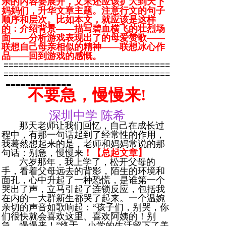
亲的内容要展开，文末还应该扩大到天下
妈妈们，升华文章主题。注意行文的句子
顺序和层次。比如本文，就应该是这样
的：介绍背景——描写碧血横飞的壮烈场
面——分析游戏表现出了的母爱赞歌——
联想自己母亲相似的精神——联想冰心作
品——回到游戏的感慨。
≡≡≡≡≡≡≡≡≡≡≡≡≡≡≡≡≡≡≡≡≡≡≡≡≡≡≡≡≡≡≡≡≡
≡≡≡≡≡≡≡≡≡≡≡≡≡≡≡≡≡≡≡≡≡≡≡≡≡≡≡≡≡≡≡≡≡
≡≡≡≡≡≡≡≡≡≡≡≡≡
不要急，慢慢来!
深圳中学 陈希
那天老师让我们回忆，自己在成长过
程中，有那一句话起到了经常性的作用，
我蓦然想起来的是，老师和妈妈常说的那
句话：别急，慢慢来
！【总起文章】
六岁那年，我上学了，松开父母的
手，看着父母远去的背影，陌生的环境和
面孔，心中升起了一种恐慌，是谁第一个
哭出了声，立马引起了连锁反应，包括我
在内的一大群新生都哭了起来。一个温婉
亲切的声音如歌响起：“孩子们，别哭，你
们很快就会喜欢这里、喜欢阿姨的！别
急，慢慢来！”终于，小学的生活留下了美