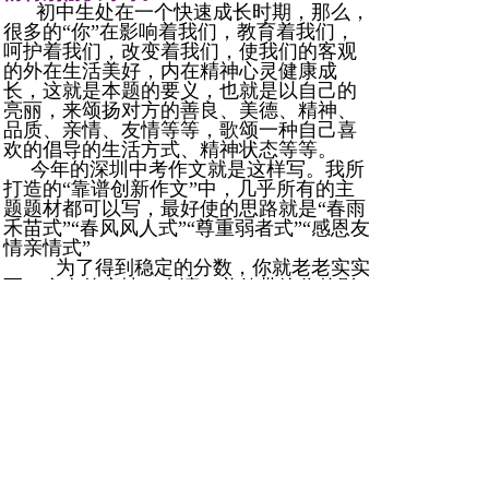
初中生处在一个快速成长时期，那么，
很多的“你”在影响着我们，教育着我们，
呵护着我们，改变着我们，使我们的客观
的外在生活美好，内在精神心灵健康成
长，这就是本题的要义，也就是以自己的
亮丽，来颂扬对方的善良、美德、精神、
品质、亲情、友情等等，歌颂一种自己喜
欢的倡导的生活方式、精神状态等等。
今年的深圳中考作文就是这样写。我所
打造的“靠谱创新作文”中，几乎所有的主
题题材都可以写，最好使的思路就是“春雨
禾苗式”“春风风人式”“尊重弱者式”“感恩友
情亲情式”
为了得到稳定的分数，你就老老实实
写一个人的亲情、友谊、美德带给你的影
响。
为了得到稍高的分数，你就不写人啦，
写写物，袁氏靠谱作文写物有三个类型，
托物言志，拟人拟物，见证岁月，你都可
以使用。这就会避开大路货，显出你的不
同凡响。
为了得到高分甚至满分，你就写一种抽
象的东西，如理想啊，希望啊，磨难挫折
啊，写这些东西带给你精神上的不同感受
和状态。