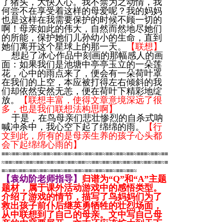
了猪头，大快人心。我不禁为之动情，我
何尝不在享受着这样的母爱呢？我的妈妈
也是这样在我需要保护的时候不顾一切的
啊！母亲如此的伟大，自然而然地尽她们
的所能，保护她们儿孙幼小的生命，直到
她们离开这个星球上的那一天。
【联想】
想起了冰心作品中刻画的那幅感人的画
面：如果我们是池塘中亭亭玉立的一朵莲
花，心中的雨点来了，便会有一朵荷叶罩
在我们的上空，本应被打得左右倾斜的我
们却依然安然无恙，便在荷叶下精彩地绽
放。
【联想丰富，使得文章意境深远了很
多，也是我们联想法构思啊】
于是，在鸟母亲们悲壮惨烈的自杀式呐
喊冲杀中，我心空下起了绵绵的雨。
【行
文到此，所有的是母亲生养的孩子心头都
会下起绵绵心雨的】
≡≡≈≡≡≈≡≡≈≡≡≈≡≡≈≡≡≈≡≡≈≡≡≈≡≡≈≡≡≈≡≡≈≡≡≈≡≡≈≡≡≡≈≡≡≈≡≡
≈≡≡≈≡≡≈≡≡≈≡≡≈≡≡≈≡≡≈≡≡≈≡≡≈≈≡≡≈≡≡≈≡≡≈≡≡≈≡≡≈≡≡≈≡≡≈≡
≡≈≡≡≈≡≡≈≡≡≈≡≡≈≡≡≡≈≡≡≈≡≡≈≡≡≈≡≡≈≡≡≈≡≡≈≡≡≈
【袁幼阶老师指导】
归谱为“Q”和“A”主题
题材，属于课外活动游戏中的感悟类型。
介绍了游戏的情节，描写了鸟妈妈们为了
救出孩子前仆后继英勇牺牲的壮烈场面，
从中联想到了自己的母亲。文中写自己母