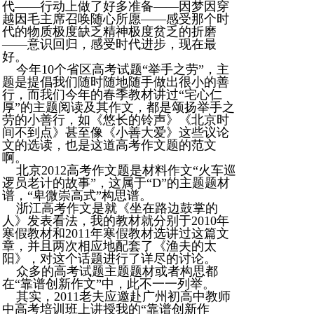
代——行动上做了好多准备——因梦因穿
越因毛主席召唤随心所愿——感受那个时
代的物质极度缺乏精神极度贫乏的折磨
——意识回归，感受时代进步，现在最
好。
今年10个省区高考试题“举手之劳”，主
题是提倡我们随时随地随手做出很小的善
行，而我们今年的春季教材讲过“宅心仁
厚”的主题阅读及其作文，都是颂扬举手之
劳的小善行，如《悠长的铃声》《北京时
间不到点》甚至像《小善大爱》这些议论
文的选读，也是这道高考作文题的范文
啊。
北京2012高考作文题是材料作文“火车巡
逻员老计的故事”，这属于“D”的主题题材
谱，“卑微崇高式”构思谱。
浙江高考作文是就《坐在路边鼓掌的
人》发表看法，我的教材就分别于2010年
寒假教材和2011年寒假教材选讲过这篇文
章，并且两次相应地配套了《渔夫的太
阳》，对这个话题进行了详尽的讨论。
众多的高考试题主题题材或者构思都
在“靠谱创新作文”中，此不一一列举。
其实，2011老夫应邀赴广州初高中教师
中高考培训班上讲授我的“靠谱创新作