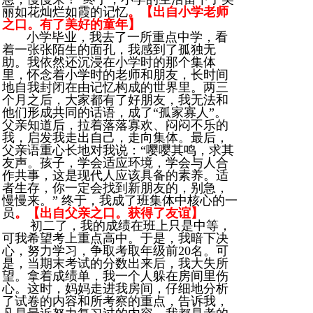
丽如花灿烂如霞的记忆
。【出自小学老师
之口。有了美好的童年】
小学毕业，我去了一所重点中学，看
着一张张陌生的面孔，我感到了孤独无
助。我依然还沉浸在小学时的那个集体
里，怀念着小学时的老师和朋友，长时间
地自我封闭在由记忆构成的世界里。两三
个月之后，大家都有了好朋友，我无法和
他们形成共同的话语，成了“孤家寡人”。
父亲知道后，拉着落落寡欢、闷闷不乐的
我，启发我走出自己，走向集体。最后，
父亲语重心长地对我说：“嘤嘤其鸣，求其
友声。孩子，学会适应环境，学会与人合
作共事，这是现代人应该具备的素养。适
者生存，你一定会找到新朋友的，别急，
慢慢来。” 终于，我成了班集体中核心的一
员
。【出自父亲之口。获得了友谊】
初二了，我的成绩在班上只是中等，
可我希望考上重点高中。于是，我暗下决
心，努力学习，争取考取年级前20名。可
是，当期末考试的分数出来后，我大失所
望。拿着成绩单，我一个人躲在房间里伤
心。这时，妈妈走进我房间，仔细地分析
了试卷的内容和所考察的重点，告诉我，