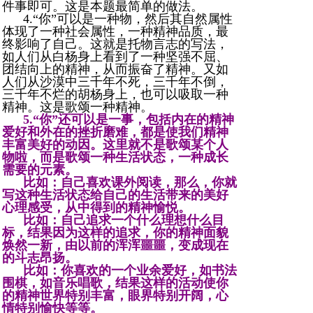
件事即可。这是本题最简单的做法。
4.“你”可以是一种物，然后其自然属性
体现了一种社会属性，一种精神品质，最
终影响了自己。这就是托物言志的写法，
如人们从白杨身上看到了一种坚强不屈、
团结向上的精神，从而振奋了精神。又如
人们从沙漠中三千年不死，三千年不倒，
三千年不烂的胡杨身上，也可以吸取一种
精神。这是歌颂一种精神。
5.“你”还可以是一事，包括内在的精神
爱好和外在的挫折磨难，都是使我们精神
丰富美好的动因。这里就不是歌颂某个人
物啦，而是歌颂一种生活状态，一种成长
需要的元素。
比如：自己喜欢课外阅读，那么，你就
写这种生活状态给自己的生活带来的美好
心理感受，从中得到的精神愉悦。
比如：自己追求一个什么理想什么目
标，结果因为这样的追求，你的精神面貌
焕然一新，由以前的浑浑噩噩，变成现在
的斗志昂扬。
比如：你喜欢的一个业余爱好，如书法
围棋，如音乐唱歌，结果这样的活动使你
的精神世界特别丰富，眼界特别开阔，心
情特别愉快等等。