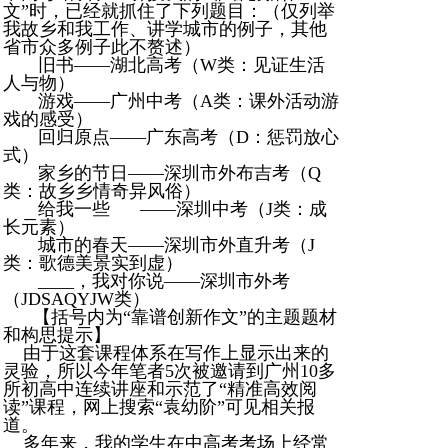
文”时，已经就抓住了下列题目：（仅列举
我故乡和我工作、讲学城市的例子，其他
省市众多例子此不赘述）
旧书——湖北高考（W类：见证生活
人与物）
游戏——广州中考（A类：课外活动游
戏的感受）
回归原点——广东高考（D：惩罚放心
式）
家乡的节日——深圳市外布吉考（Q
类：故乡乡情奇异风俗）
给我一些 ——深圳中考（J类：成
长元素）
城市的春天——深圳市外直升考（J
类：歌德美景实到虚）
____，我对你说——深圳市外考
（JDSAQYJW类）
【括号内为“靠谱创新作文”的主题题材
和构思提示】
由于这套课程体系在写作上显示出来的
灵验，所以今年笔者5次被邀请到广州10多
所初高中连续讲座和示范了“精准高效阅
读”课程，网上搜索“袁幼阶”可见相关报
道。
多年来，我的学生在中高考考场上经常