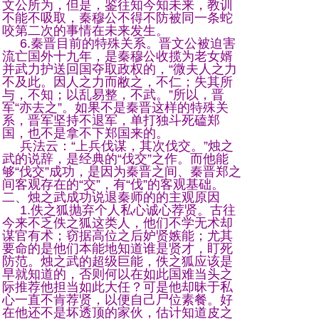
文公所为，但是，鉴往知今知未来，教训
不能不吸取，秦穆公不得不防被同一条蛇
咬第二次的事情在未来发生。
6.秦晋目前的特殊关系。晋文公被迫害
流亡国外十九年，是秦穆公收揽为老女婿
并武力护送回国夺取政权的，“微夫人之力
不及此。因人之力而敝之，不仁；失其所
与，不知；以乱易整，不武。”所以，晋
军“亦去之”。如果不是秦晋这样的特殊关
系，晋军坚持不退军，单打独斗死磕郑
国，也不是拿不下郑国来的。
兵法云：“上兵伐谋，其次伐交。”烛之
武的说辞，是经典的“伐交”之作。而他能
够“伐交”成功，是因为秦晋之间、秦晋郑之
间客观存在的“交”，有“伐”的客观基础。
二、烛之武成功说退秦师的的主观原因
1.佚之狐抛弃个人私心诚心荐贤。古往
今来不乏佚之狐这类人，他们不学无术却
谋官有术；窃据高位之后妒贤嫉能；尤其
要命的是他们本能地知道谁是贤才，盯死
防范。烛之武的超级巨能，佚之狐应该是
早就知道的，否则何以在如此国难当头之
际推荐他担当如此大任？可是他却昧于私
心一直不肯荐贤，以便自己尸位素餐。好
在他还不是坏透顶的家伙，估计知道皮之