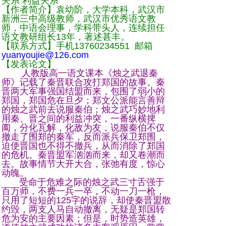
关系 利益关系
【作者简介】袁幼阶，大学本科，武汉市
新洲三中高级教师，武汉市优秀语文教
师，中语会理事，学科带头人，连续担任
语文教研组长13年，著述甚丰。
【联系方式】手机13760234551 邮箱
yuanyoujie@126.com
【发表论文】
人教版高一语文课本《烛之武退秦
师》记载了秦晋联合攻打郑国的故事。秦
晋两大军事强国结盟而来，包围了弱小的
郑国，郑国危在旦夕；郑文公派能言善辩
的烛之武前去说服秦伯；烛之武巧妙地利
用秦、晋之间的利益冲突，一番纵横捭
阖，分化瓦解，化敌为友，说服秦伯不仅
撤走了围郑的秦军，反而派兵保卫郑围，
迫使晋国也不得不撤兵，从而消除了郑国
的危机。秦晋盟军汹汹而来，却又卷潮而
去。故事情节大开大合，张弛有度，惊心
动魄。
受命于危难之际的烛之武三寸舌强于
百万师，不费一兵一卒，不动一刀一枪，
只用了短短的125字的说辞，却使秦晋盟散
约毁，两支人马自动撤离，无疑是郑国转
危为安的主要因素；但是，时势造英雄，