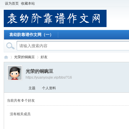
设为首页
收藏本站
袁幼阶靠谱作文网（一）
光荣的铜豌豆
好友
光荣的铜豌豆
https://yuanyoujie.vip/bbs/?16
袁
›
›
主题
个人资料
当前共有
0
个好友
没有相关成员