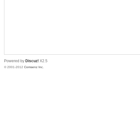
幼
Powered by
Discuz!
X2.5
© 2001-2012
Comsenz Inc.
阶
靠