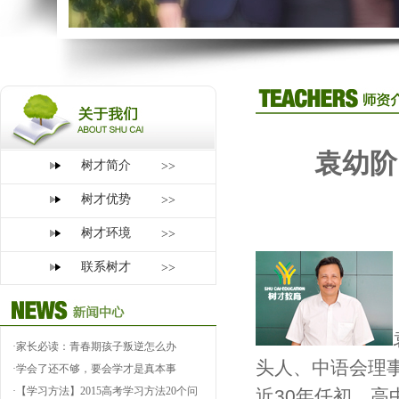
袁幼阶
树才简介
>>
树才优势
>>
树才环境
>>
联系树才
>>
·
家长必读：青春期孩子叛逆怎么办
头人、中语会理
·
学会了还不够，要会学才是真本事
·
【学习方法】2015高考学习方法20个问
近
30
高
年任
初、