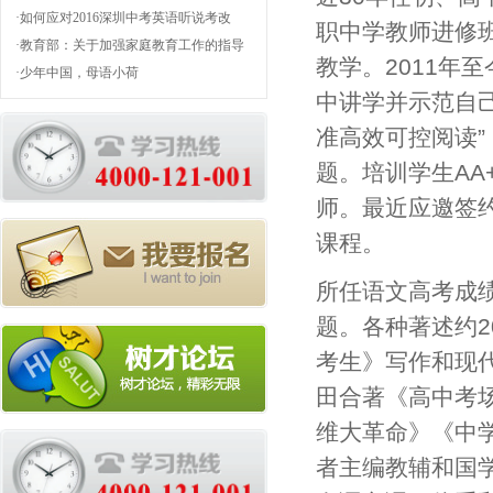
题答疑
·
如何应对2016深圳中考英语听说考改
职中学教师进修
革？（附新题型样题）
·
教育部：关于加强家庭教育工作的指导
教学。
2011
年
至
意见(全文)
·
少年中国，母语小荷
中
自
讲学并示范
准高效
阅读
可控
题。
AA
培训学生
师。最近应邀签
课程。
所任语文高考成
题。各种著述约
2
考生》写作和现
合著《高中考
田
维大革命》《中
者主编教辅和国